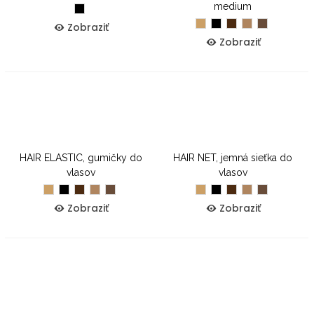
medium
Čierna
Blond
Čierna
Hnedá
Svetlo
Tmavo
Zobraziť
hnedá
hnedá
Zobraziť
HAIR ELASTIC, gumičky do
HAIR NET, jemná sieťka do
vlasov
vlasov
Blond
Čierna
Hnedá
Svetlo
Tmavo
Blond
Čierna
Hnedá
Svetlo
Tmavo
hnedá
hnedá
hnedá
hnedá
Zobraziť
Zobraziť