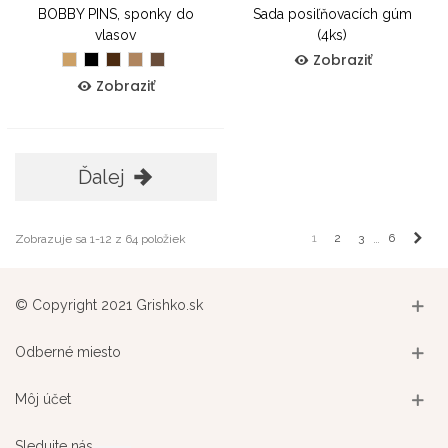
BOBBY PINS, sponky do
Sada posiľňovacích gúm
vlasov
(4ks)
Zobraziť
Blond
Čierna
Hnedá
Svetlo
Tmavo
hnedá
hnedá
Zobraziť
Ďalej
Ďale
1
2
3
6
Zobrazuje sa 1-12 z 64 položiek
…
© Copyright 2021 Grishko.sk
Odberné miesto
Môj účet
Sledujte nás