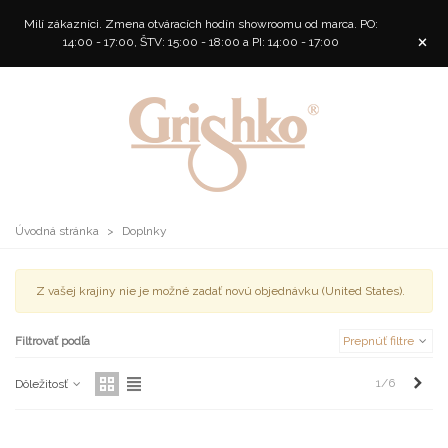
Milí zákazníci. Zmena otváracích hodín showroomu od marca. PO:
×
14:00 - 17:00, ŠTV: 15:00 - 18:00 a PI: 14:00 - 17:00
Úvodná stránka
>
Doplnky
Z vašej krajiny nie je možné zadať novú objednávku (United States).
Filtrovať podľa
Prepnúť filtre
Ďale
1/6
Dôležitosť