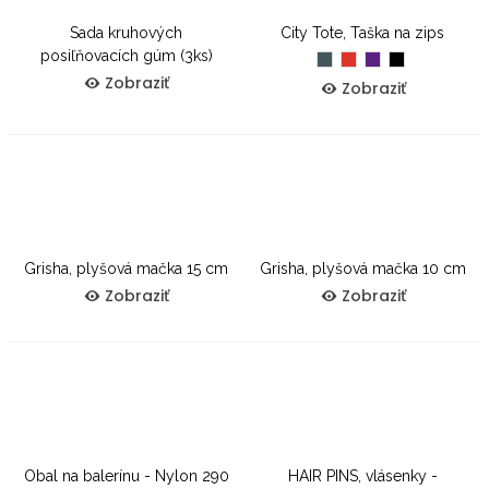
Sada kruhových
City Tote, Taška na zips
posiľňovacích gúm (3ks)
Hunter
Poppy
Purple
Čierna
Green
Zobraziť
Zobraziť
Grisha, plyšová mačka 15 cm
Grisha, plyšová mačka 10 cm
Zobraziť
Zobraziť
Obal na balerínu - Nylon 290
HAIR PINS, vlásenky -