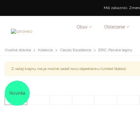
Milí zákazníci. Zmena
Obuv
Oblečenie
Úvodná stránka
>
Kolekcie
>
Classic Excellence
>
ERIC, Pánske legíny
Z vašej krajiny nie je možné zadať novú objednávku (United States).
Novinka