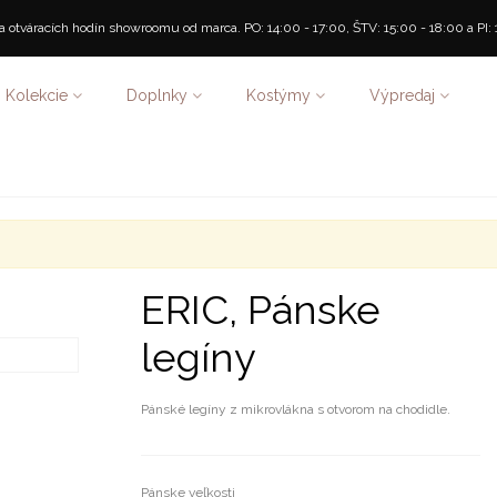
 otváracích hodín showroomu od marca. PO: 14:00 - 17:00, ŠTV: 15:00 - 18:00 a PI: 
Kolekcie
Doplnky
Kostýmy
Výpredaj
ERIC, Pánske
legíny
Pánské legíny z mikrovlákna s otvorom na chodidle.
Pánske veľkosti