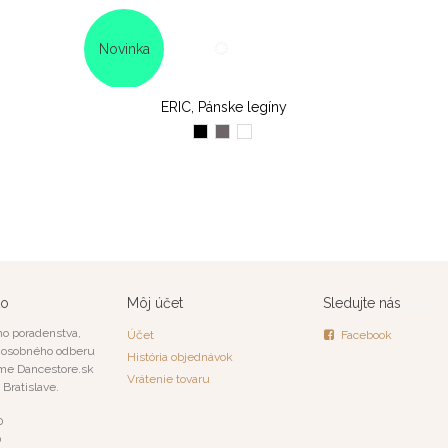
Novinka
ERIC, Pánske legíny
Čierna
Šedá
Biela
to
Môj účet
Sledujte nás
o poradenstva,
Účet
Facebook
a osobného odberu
História objednávok
me Dancestore.sk
Vrátenie tovaru
 Bratislave.
0
0