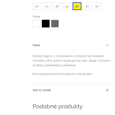
50
42
48
44
40
46
52
Farba
Biela
Šedá
Čierna
Popis
Pánske legíny z mikrovlákna s otvorom na chodidle.
Unikátny strih presne kopíruje tvar tela. Stopa s otvorom
je ľahko upraviteľná a pohodlná.
80% polyamidové mikrovlákno 20% elastan
Ako si vybrať
Podobné produkty