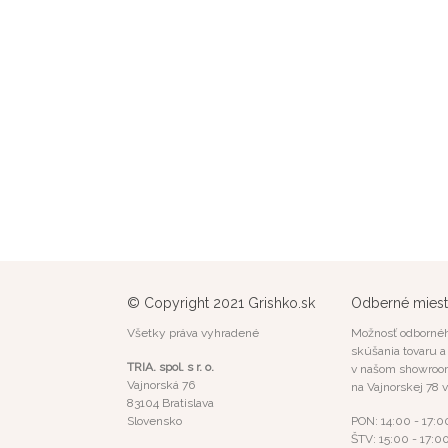
© Copyright 2021 Grishko.sk
Odberné mies
Všetky práva vyhradené
Možnosť odbornéh
skúšania tovaru 
TRIA. spol. s r. o.
v našom showroo
Vajnorská 76
na Vajnorskej 78 v
83104 Bratislava
Slovensko
PON: 14:00 - 17:0
ŠTV: 15:00 - 17:0