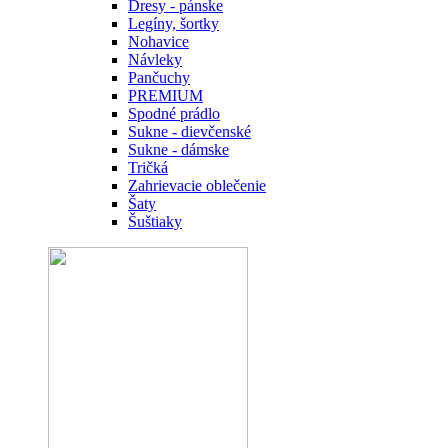
Dresy - pánske
Legíny, šortky
Nohavice
Návleky
Pančuchy
PREMIUM
Spodné prádlo
Sukne - dievčenské
Sukne - dámske
Tričká
Zahrievacie oblečenie
Šaty
Šuštiaky