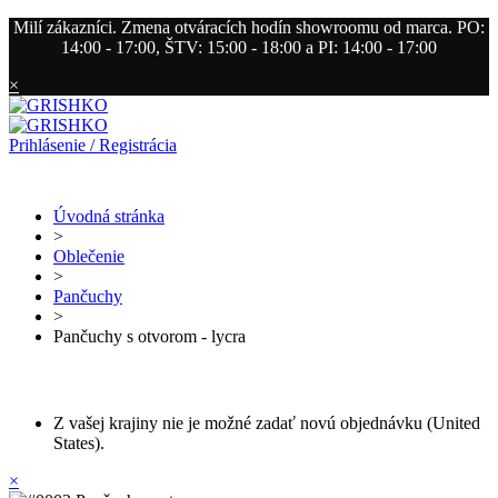
Milí zákazníci. Zmena otváracích hodín showroomu od marca. PO:
14:00 - 17:00, ŠTV: 15:00 - 18:00 a PI: 14:00 - 17:00
×
Prihlásenie / Registrácia
Úvodná stránka
>
Oblečenie
>
Pančuchy
>
Pančuchy s otvorom - lycra
Z vašej krajiny nie je možné zadať novú objednávku (United
States).
×