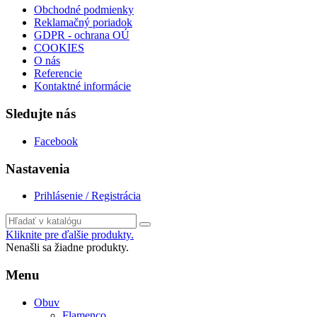
Obchodné podmienky
Reklamačný poriadok
GDPR - ochrana OÚ
COOKIES
O nás
Referencie
Kontaktné informácie
Sledujte nás
Facebook
Nastavenia
Prihlásenie / Registrácia
Kliknite pre ďalšie produkty.
Nenašli sa žiadne produkty.
Menu
Obuv
Flamenco