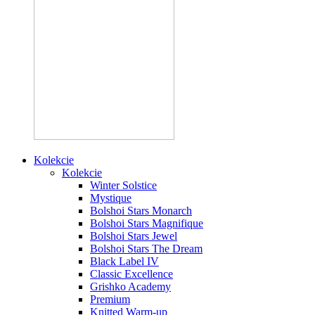
Kolekcie
Kolekcie
Winter Solstice
Mystique
Bolshoi Stars Monarch
Bolshoi Stars Magnifique
Bolshoi Stars Jewel
Bolshoi Stars The Dream
Black Label IV
Classic Excellence
Grishko Academy
Premium
Knitted Warm-up