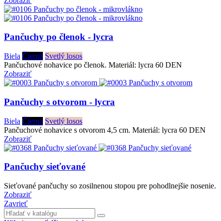
Zobraziť
Pančuchy po členok - lycra
Biela
Čierna
Svetlý losos
Pančuchové nohavice po členok. Materiál: lycra 60 DEN
Zobraziť
Pančuchy s otvorom - lycra
Biela
Čierna
Svetlý losos
Pančuchové nohavice s otvorom 4,5 cm. Materiál: lycra 60 DEN
Zobraziť
Pančuchy sieťované
Sieťované pančuchy so zosilnenou stopou pre pohodlnejšie nosenie.
Zobraziť
Zavrieť