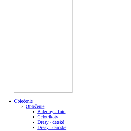
Oblečenie
Oblečenie
Baleríny - Tutu
Celotrikoty
Dresy - detské
Dresy - dámske