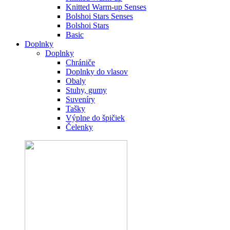
Knitted Warm-up Senses
Bolshoi Stars Senses
Bolshoi Stars
Basic
Doplnky
Doplnky
Chrániče
Doplnky do vlasov
Obaly
Stuhy, gumy
Suveníry
Tašky
Výplne do špičiek
Čelenky