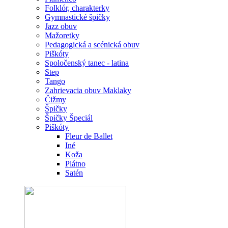
Folklór, charakterky
Gymnastické špičky
Jazz obuv
Mažoretky
Pedagogická a scénická obuv
Piškóty
Spoločenský tanec - latina
Step
Tango
Zahrievacia obuv Maklaky
Čižmy
Špičky
Špičky Špeciál
Piškóty
Fleur de Ballet
Iné
Koža
Plátno
Satén