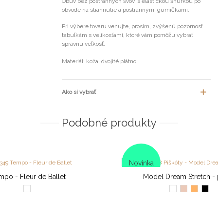
Obuv bez postranných švov, s elastickou
šnúrkou po
obvode na stiahnutie a postrannými gumičkami.
Pri výbere tovaru venujte, prosím, zvýšenú pozornosť
tabuľkám s velikosťami, ktoré vám pomôžu vybrať
správnu veľkosť.
Materiál: koža, dvojité plátno
Ako si vybrať
Podobné produkty
Novinka
mpo - Fleur de Ballet
Model Dream Stretch - 
black/grey
Biela
Svetlý
Telová
Čier
losos