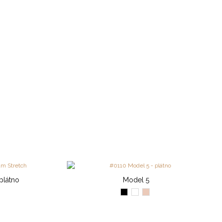
plátno
Model 5
na
Čierna
Biela
Svetlý
losos