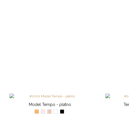
Model Tempo - plátno
Te
Telová
Ružová
Svetlý
Biela
Čierna
svetlá
losos