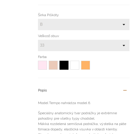
Šírka Piškóty
Veľkosť obuv
Farba
Ružová
Svetlý
Biela
Telová
Čierna
svetlá
losos
Popis
Model Tempo nahrádza model 6.
Špeciálny anatomický tvar podrážky je extrémne
pohodlný pre všetky typy chodidel.
Mäkká rozdelená semišová podrážka, výstelka na päte
tlmiaca dopady, elastická vsuvka v oblasti klenby.