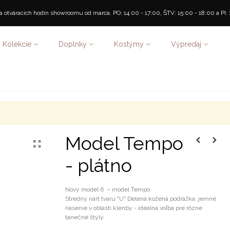
 otváracích hodín showroomu od marca. PO: 14:00 - 17:00, ŠTV: 15:00 - 18:00 a PI: 
Kolekcie
Doplnky
Kostýmy
Výpredaj
Model Tempo
- plátno
Nový model 6 – model Tempo.
Stredný nárt tvaru "U" Delená kožená podrážka, jemné
riasenie v oblasti klenby - ideálna voľba pre rôzne
tanečné štýly.