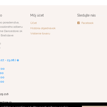
to
Môj účet
Sledujte nás
o poradenstva,
Účet
Facebook
a osobného odberu
História objednávok
me Dancestore.sk
Vrátenie tovaru
 Bratislave.
0
0
0
7. - 23.08.) ☀️
7:00
:00
7:00
7:00
929 216
estore.sk