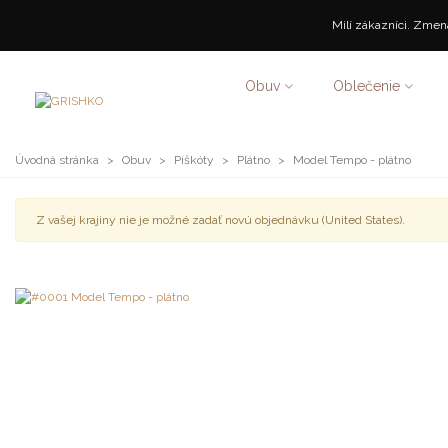
Milí zákazníci. Zmena
Obuv
Oblečenie
Úvodná stránka
>
Obuv
>
Piškóty
>
Plátno
>
Model Tempo - plátno
Z vašej krajiny nie je možné zadať novú objednávku (United States).