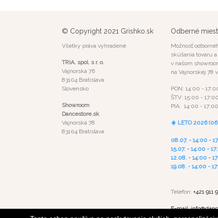
© Copyright 2021 Grishko.sk
Odberné mies
Všetky práva vyhradené
Možnosť odbornéh
skúšania tovaru 
TRIA. spol. s r. o.
v našom showroo
Vajnorská 76
na Vajnorskej 78 v
83104 Bratislava
Slovensko
PON: 14:00 - 17:0
ŠTV: 15:00 - 17:0
Showroom
PIA: 14:00 - 17:0
Dancestore.sk
Vajnorská 78
☀️ LETO 2026 (06.0
83104 Bratislava
08.07. - 14:00 - 1
15.07. - 14:00 - 17
12.08. - 14:00 - 1
19.08. - 14:00 - 1
Telefon:
+421 911 
E-mail: info@danc